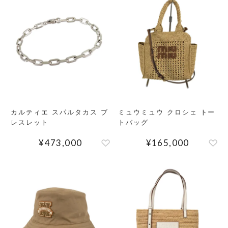
MEMBERS
ABOUT US
価格帯
～
SHOPLIST
在庫有無
カルティエ スパルタカス ブ
ミュウミュウ クロシェ トー
レスレット
トバッグ
性別
¥
473,000
¥
165,000
商品ランク
カラー