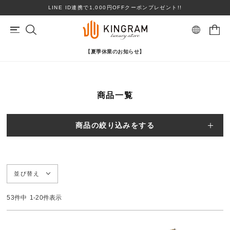
LINE ID連携で1,000円OFFクーポンプレゼント!!
【夏季休業のお知らせ】
マイページ
会員登録
カートを見る
商品一覧
リングサイズお直し対象
クーポン対象商品
BRAND
心斎橋店在庫あり
コンディションランクS
商品の絞り込みをする
ロレックス
ヴァンクリーフ＆アーペル
ITEM
PRICE DOWN
並び替え
ブランドを選ぶ
TOPICS
53
件中
1
-
20
件表示
SHOPPING GUIDE
カテゴリを選ぶ