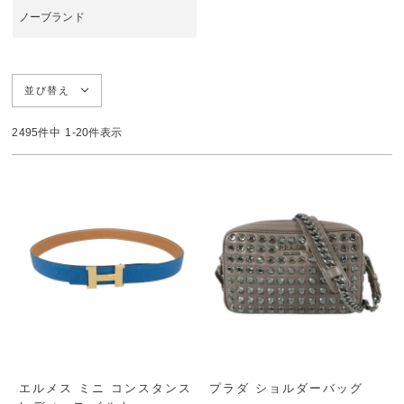
ノーブランド
並び替え
2495
件中
1
-
20
件表示
検索する
リセット
エルメス ミニ コンスタンス
プラダ ショルダーバッグ