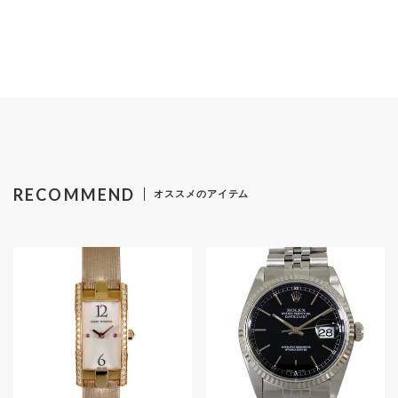
MEMBERS
ABOUT US
価格帯
～
SHOPLIST
在庫有無
RECOMMEND
オススメのアイテム
性別
商品ランク
カラー