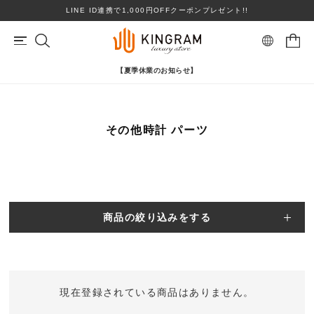
LINE ID連携で1,000円OFFクーポンプレゼント!!
【夏季休業のお知らせ】
マイページ
会員登録
カートを見る
その他時計 パーツ
リングサイズお直し対象
クーポン対象商品
BRAND
心斎橋店在庫あり
コンディションランクS
ロレックス
ヴァンクリーフ＆アーペル
ITEM
商品の絞り込みをする
PRICE DOWN
ブランドを選ぶ
TOPICS
現在登録されている商品はありません。
SHOPPING GUIDE
カテゴリを選ぶ