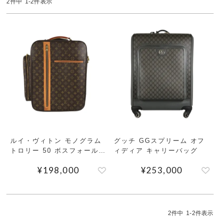
2
件中
1
-
2
件表示
MEMBERS
ABOUT US
価格帯
～
SHOPLIST
在庫有無
性別
ルイ・ヴィトン モノグラム
グッチ GGスプリーム オフ
トロリー 50 ボスフォール
ィディア キャリーバッグ
キャリーバッグ
商品ランク
¥
198,000
¥
253,000
カラー
2
件中
1
-
2
件表示