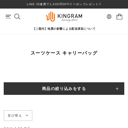
LINE ID連携で1,000円OFFクーポンプレゼント!!
【ご案内】地震の影響による配送遅延について
マイページ
会員登録
カートを見る
スーツケース キャリーバッグ
リングサイズお直し対象
クーポン対象商品
BRAND
心斎橋店在庫あり
コンディションランクS
ロレックス
ヴァンクリーフ＆アーペル
ITEM
商品の絞り込みをする
PRICE DOWN
ブランドを選ぶ
TOPICS
並び替え
SHOPPING GUIDE
カテゴリを選ぶ