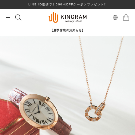
LINE ID連携で1,000円OFFクーポンプレゼント!!
【夏季休業のお知らせ】
マイページ
会員登録
カートを見る
リングサイズお直し対象
クーポン対象商品
BRAND
心斎橋店在庫あり
コンディションランクS
ロレックス
ヴァンクリーフ＆アーペル
ITEM
PRICE DOWN
ブランドを選ぶ
TOPICS
SHOPPING GUIDE
カテゴリを選ぶ