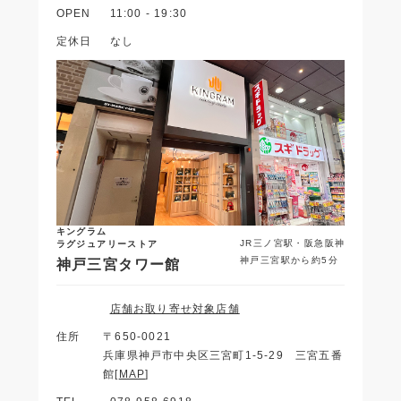
OPEN
11:00 - 19:30
定休日
なし
キングラム
JR三ノ宮駅・阪急阪神
ラグジュアリーストア
神戸三宮駅から約5分
神戸三宮タワー館
店舗お取り寄せ対象店舗
住所
〒650-0021
兵庫県神戸市中央区三宮町1-5-29 三宮五番
館[
MAP
]