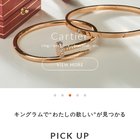
MEMBERS
ABOUT US
価格帯
～
Cartier
SHOPLIST
ring／necklace／bracelet…etc
在庫有無
VIEW MORE
性別
商品ランク
キングラムで“わたしの欲しい”が見つかる
カラー
PICK UP