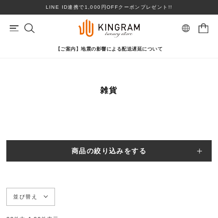
LINE ID連携で1,000円OFFクーポンプレゼント!!
【ご案内】地震の影響による配送遅延について
マイページ
会員登録
カートを見る
雑貨
リングサイズお直し対象
クーポン対象商品
BRAND
心斎橋店在庫あり
コンディションランクS
ロレックス
ヴァンクリーフ＆アーペル
ITEM
商品の絞り込みをする
PRICE DOWN
ブランドを選ぶ
TOPICS
並び替え
SHOPPING GUIDE
カテゴリを選ぶ