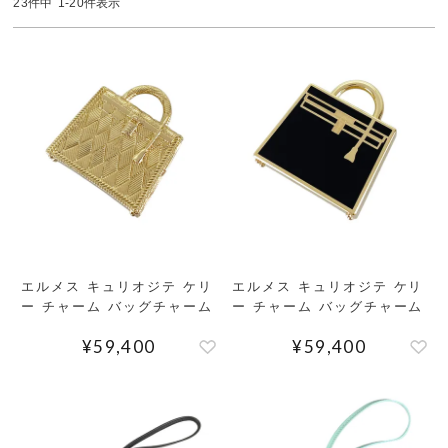
23
件中
1
-
20
件表示
MEMBERS
ABOUT US
価格帯
～
SHOPLIST
在庫有無
性別
エルメス キュリオジテ ケリ
エルメス キュリオジテ ケリ
ー チャーム バッグチャーム
ー チャーム バッグチャーム
商品ランク
¥
59,400
¥
59,400
カラー