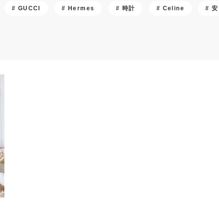
GUCCI
Hermes
時計
Celine
安