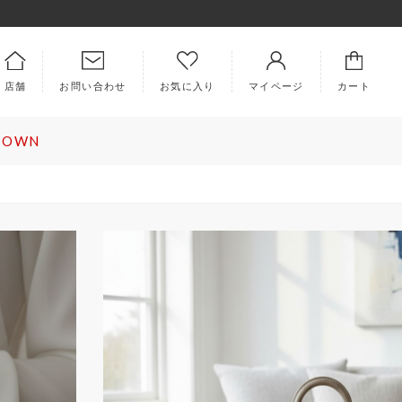
お問い合わせ
店舗
マイページ
カート
お気に入り
 DOWN
PICS
ABOUT US
ラム
キングラムとは
集
会社概要
知らせ
特定商取引法に基づく表記
利用規約
ロレックス
ヴァンクリーフ＆アーペル
EMBERS
プライバシーポリシー
イページ
犯罪収益移転防止法について
規会員登録
古物営業法に基づく表記
ラー