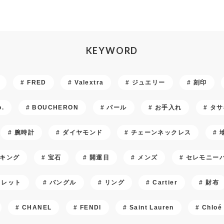
KEYWORD
FRED
Valextra
ジュエリー
刻印
o.
BOUCHERON
パール
お手入れ
タサ
腕時計
ダイヤモンド
チェーンネックレス
キング
宝石
開運日
メンズ
セレモニー
スレット
バングル
リング
Cartier
財布
CHANEL
FENDI
Saint Lauren
Chloé