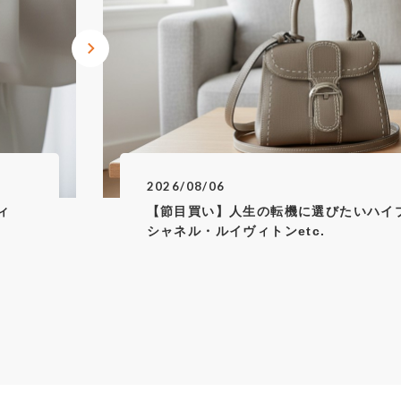
ート
お問い合わせ
気に入り
SHOPLIST
店舗一覧
キングラムラグジュアリーストア
心斎橋本館
キングラムラグジュアリーストア心斎橋別館
2026/08/06
ィ
【節目買い】人生の転機に選びたいハイ
シャネル・ルイヴィトンetc.