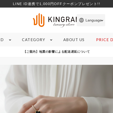
LINE ID連携で1,000円OFFクーポンプレゼント!!
Language
ABOUT US
PRICE
ND
CATEGORY
ITEM
【ご案内】地震の影響による配送遅延について
SHOPPING GUIDE
TO
バッグ
サービスについて
コ
財布
サイズガイド
特
ブランド雑貨
商品のランクについて
お
ジュエリー＆アクセサリー
ローンについて
象商品
心斎橋店在庫あり
コンディションランクS
M
腕時計
宅配買取について
マ
アパレル
よくある質問
新
お支払いについて
在庫有無
カ