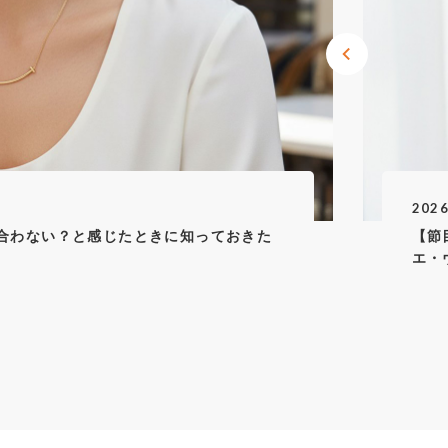
ヴァンクリーフ＆アーペル
セイコー
ブシュロン
ショパール
ノーブランド
カテゴリを選ぶ
PRICE DOWN
2026
に合わない？と感じたときに知っておきた
【節
価格帯
エ・
～