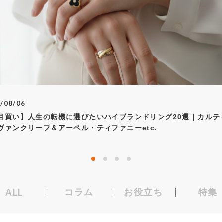
カ
配送について
お
返品について
店舗お取り寄せについて
性別
お気に入り機能について
/08/06
目買い】人生の転機に選びたいハイブランドリング20選｜カルテ
商品ランク
ヴァンクリーフ＆アーペル・ティファニーetc.
ALL
コラム
お役立ち
特集
検索する
リセット