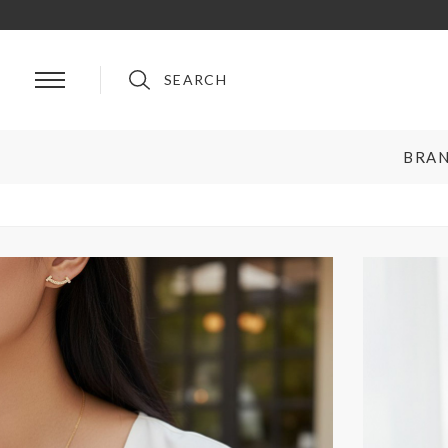
SEARCH
BRA
BRAND
ルイ・ヴィトン
プラダ
シャネル
グッチ
エルメス
フェンディ
ロレックス
ブルガリ
リングサイズお直し対象
クーポン対
オメガ
クリスチャンディオール
ティファニー＆コー
セリーヌ
カルティエ
ロエベ
ブランドを選ぶ