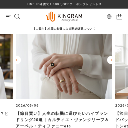
LINE ID連携で1,000円OFFクーポンプレゼント!!
【ご案内】地震の影響による配送遅延について
マイページ
会員登録
カートを見る
リングサイズお直し対象
クーポン対象商品
BRAND
心斎橋店在庫あり
コンディションランクS
ロレックス
ヴァンクリーフ＆アーペル
ITEM
PRICE DOWN
2026/08/06
2026/
TOPICS
ブランドを選ぶ
い？と
【節目買い】人生の転機に選びたいハイブラン
【節
ドリング20選｜カルティエ・ヴァンクリーフ＆
ドバッ
SHOPPING GUIDE
アーペル・ティファニーetc.
トンet