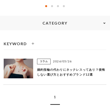
カテゴリを選ぶ
MEMBERS
ABOUT US
CATEGORY
価格帯
～
SHOPLIST
KEYWORD
在庫有無
2026/05/26
コラム
性別
婚約指輪の代わりにネックレスってあり？後悔
しない選び方とおすすめブランド12選
商品ランク
1
カラー