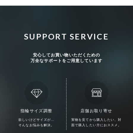
SUPPORT SERVICE
安心してお買い物いただくための
万全なサポートをご用意しています
検索する
リセット
指輪サイズ調整
店舗お取り寄せ
欲しいけどサイズが…
実物を見てから購入したい、
対
そんなお悩みも解決。
面で購入したい方におススメ。