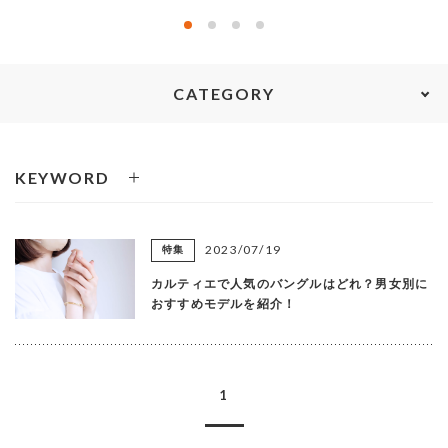
カテゴリを選ぶ
MEMBERS
ABOUT US
CATEGORY
価格帯
～
SHOPLIST
KEYWORD
在庫有無
2023/07/19
特集
性別
カルティエで人気のバングルはどれ？男女別に
おすすめモデルを紹介！
商品ランク
1
カラー