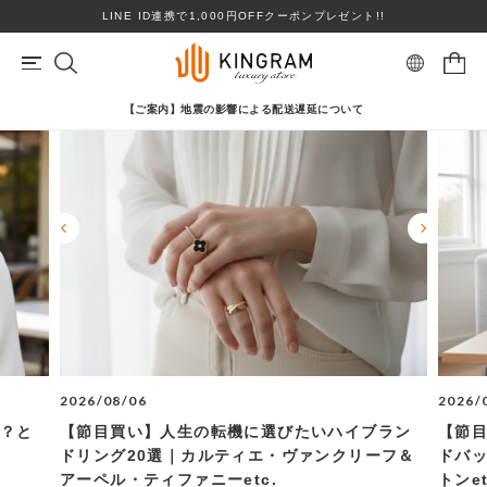
LINE ID連携で1,000円OFFクーポンプレゼント!!
【ご案内】地震の影響による配送遅延について
マイページ
会員登録
カートを見る
リングサイズお直し対象
クーポン対象商品
BRAND
心斎橋店在庫あり
コンディションランクS
ロレックス
ヴァンクリーフ＆アーペル
ITEM
PRICE DOWN
2026/08/06
2026/
TOPICS
ブランドを選ぶ
い？と
【節目買い】人生の転機に選びたいハイブラン
【節
ドリング20選｜カルティエ・ヴァンクリーフ＆
ドバッ
SHOPPING GUIDE
アーペル・ティファニーetc.
トンet