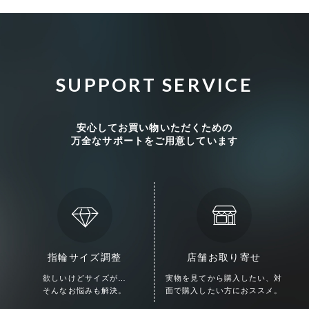
SUPPORT SERVICE
安心してお買い物いただくための
万全なサポートをご用意しています
検索する
リセット
指輪サイズ調整
店舗お取り寄せ
欲しいけどサイズが…
実物を見てから購入したい、
対
そんなお悩みも解決。
面で購入したい方におススメ。