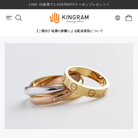
LINE ID連携で1,000円OFFクーポンプレゼント!!
【ご案内】地震の影響による配送遅延について
マイページ
会員登録
カートを見る
リングサイズお直し対象
クーポン対象商品
BRAND
心斎橋店在庫あり
コンディションランクS
ロレックス
ヴァンクリーフ＆アーペル
ITEM
PRICE DOWN
TOPICS
ブランドを選ぶ
SHOPPING GUIDE