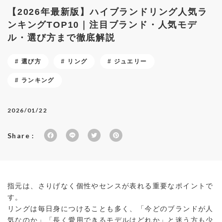
【2026年最新版】ハイブランドリング人気ラ
カテゴリを選ぶ
MEMBERS
ンキングTOP10｜注目ブランド・人気モデ
ル・選び方まで徹底解説
ABOUT US
価格帯
～
選び方
リング
ジュエリー
SHOPLIST
ランキング
在庫有無
2026/01/22
Share :
F
Li
T
P
性別
a
n
w
in
c
e
it
te
e
te
r
商品ランク
指元は、さりげなく個性やセンスが表れる重要なポイントで
b
r
e
す。
o
st
リングは毎日身につけることも多く、「今どのブランドが人
o
カラー
気なのか」「長く愛用できるモデルはどれか」と迷う方も少