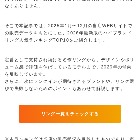
k
なくありません。
そこで本記事では、2025年1月〜12月の当店WEBサイトで
の販売データをもとにした、2026年最新版のハイブランド
リング人気ランキングTOP10をご紹介します。
定番として支持され続ける名作リングから、デザインやボリ
検索する
リセット
ューム感で評価を伸ばしているモデルまで、2026年の傾向
を反映しています。
さらに、次にランクインが期待されるブランドや、リング選
びで失敗しないためのポイントもあわせて解説します。
リング一覧をチェックする
※本ランキングは当店の販売状況を反映したものであり、市