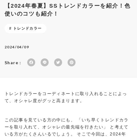
【2024年春夏】SSトレンドカラーを紹介！色
カテゴリを選ぶ
MEMBERS
使いのコツも紹介！
ABOUT US
トレンドカラー
価格帯
～
SHOPLIST
2024/04/09
在庫有無
Share :
F
Li
T
P
a
n
w
in
c
e
it
te
性別
e
te
r
トレンドカラーをコーディネートに取り入れることによっ
b
r
e
て、オシャレ度がグッと高まります。
o
st
o
商品ランク
k
この記事を見ている方の中にも、 「いち早くトレンドカラ
ーを取り入れて、オシャレの最先端を行きたい」 と考えて
いる方がたくさんいるでしょう。 そこで今回は、2024年
カラー