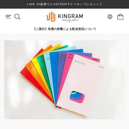
LINE ID連携で1,000円OFFクーポンプレゼント!!
【ご案内】地震の影響による配送遅延について
マイページ
会員登録
カートを見る
リングサイズお直し対象
クーポン対象商品
BRAND
心斎橋店在庫あり
コンディションランクS
ロレックス
ヴァンクリーフ＆アーペル
ITEM
PRICE DOWN
TOPICS
ブランドを選ぶ
SHOPPING GUIDE