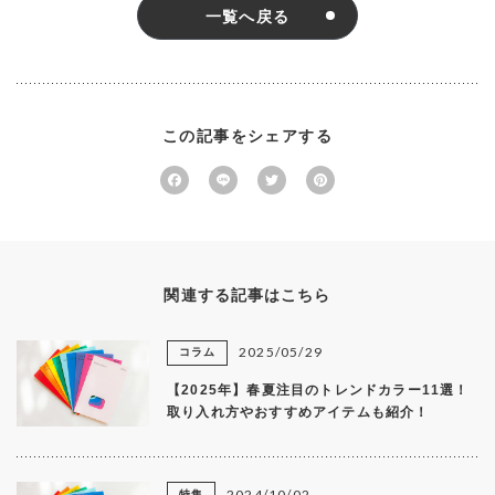
一覧へ戻る
この記事をシェアする
F
Li
T
P
a
n
w
in
c
e
it
te
e
te
r
関連する記事はこちら
b
r
e
o
st
2025/05/29
コラム
o
k
【2025年】春夏注目のトレンドカラー11選！
取り入れ方やおすすめアイテムも紹介！
2024/10/02
特集