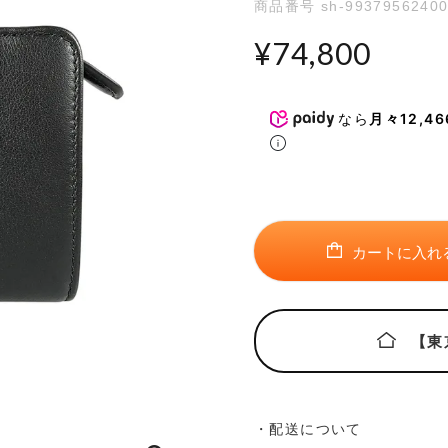
商品番号
sh-9937956240
カ
配送について
お
¥
74,800
返品について
店舗お取り寄せについて
なら
月々12,4
性別
お気に入り機能について
商品ランク
カートに入れ
【東
検索する
リセット
・配送について