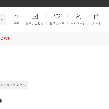
e
店舗
お問い合わせ
マイページ
カート
お気に入り
 DOWN
PICS
ABOUT US
ラム
キングラムとは
集
会社概要
知らせ
特定商取引法に基づく表記
利用規約
ィションランクA
ロレックス
ヴァンクリーフ＆アーペル
EMBERS
プライバシーポリシー
イページ
犯罪収益移転防止法について
布
規会員登録
古物営業法に基づく表記
ラー