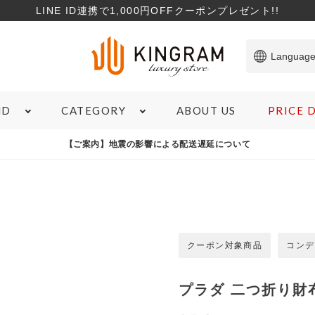
LINE ID連携で1,000円OFFクーポンプレゼント!!
Languag
ABOUT US
PRICE
ND
CATEGORY
ITEM
【ご案内】地震の影響による配送遅延について
SHOPPING GUIDE
TO
バッグ
サービスについて
コ
財布
サイズガイド
特
ブランド雑貨
商品のランクについて
お
ジュエリー＆アクセサリー
ローンについて
クーポン対象商品
コンデ
象商品
心斎橋店在庫あり
コンディションランクS
M
腕時計
宅配買取について
マ
アパレル
よくある質問
プラダ 二つ折り財
新
お支払いについて
在庫有無
カ