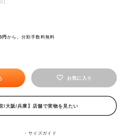
001
ート
お問い合わせ
気に入り
SHOPLIST
店舗一覧
66円
から。分割手数料無料
キングラムラグジュアリーストア心斎橋本店
お気に入り
る
京/大阪/兵庫】店舗で実物を見たい
・サイズガイド