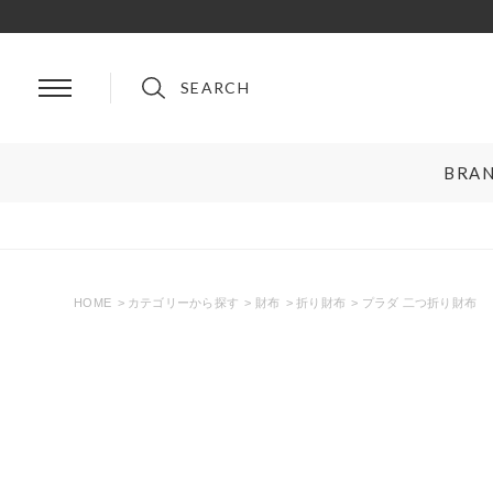
SEARCH
BRA
BRAND
ルイ・ヴィトン
プラダ
シャネル
グッチ
HOME
カテゴリーから探す
財布
折り財布
プラダ 二つ折り財布
エルメス
フェンディ
ロレックス
ブルガリ
リングサイズお直し対象
クーポン対
オメガ
クリスチャンディオール
ティファニー＆コー
セリーヌ
カルティエ
ロエベ
ブランドを選ぶ