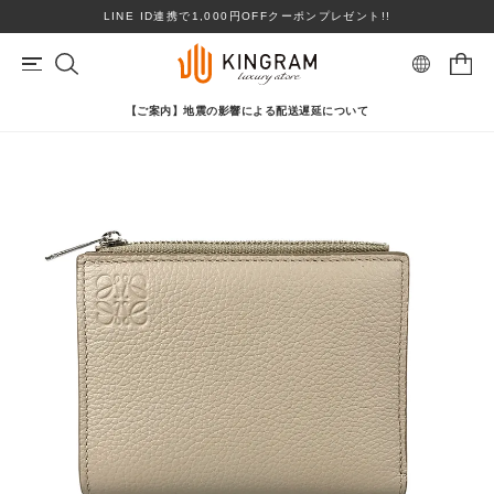
LINE ID連携で1,000円OFFクーポンプレゼント!!
【ご案内】地震の影響による配送遅延について
マイページ
会員登録
カートを見る
リングサイズお直し対象
クーポン対象商品
BRAND
心斎橋店在庫あり
コンディションランクS
ロレックス
ヴァンクリーフ＆アーペル
ITEM
PRICE DOWN
ブランドを選ぶ
TOPICS
SHOPPING GUIDE
カテゴリを選ぶ