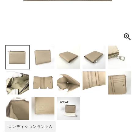
MEMBERS
ABOUT US
価格帯
～
SHOPLIST
在庫有無
性別
商品ランク
カラー
コンディションランクA