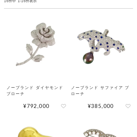
16
件中
1
-
16
件表示
MEMBERS
ABOUT US
価格帯
～
SHOPLIST
在庫有無
性別
ノーブランド ダイヤモンド
ノーブランド サファイア ブ
ブローチ
ローチ
商品ランク
¥
792,000
¥
385,000
カラー