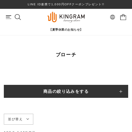
LINE ID連携で1,000円OFFクーポンプレゼント!!
【夏季休業のお知らせ】
マイページ
会員登録
カートを見る
ブローチ
リングサイズお直し対象
クーポン対象商品
BRAND
心斎橋店在庫あり
コンディションランクS
ロレックス
ヴァンクリーフ＆アーペル
ITEM
商品の絞り込みをする
PRICE DOWN
ブランドを選ぶ
TOPICS
並び替え
SHOPPING GUIDE
カテゴリを選ぶ