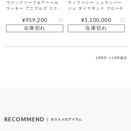
ヴァンクリーフ＆アーペル
ティファニー シュランバー
ラッキー アニマルズ スクワ
ジェ ダイヤモンド ブローチ
ラル クリップ オニキス カ
¥
959,200
¥
1,100,000
ーネリアン タイガーズアイ
ブローチ
在庫切れ
在庫切れ
16
件中
1
-
16
件表示
RECOMMEND
オススメのアイテム