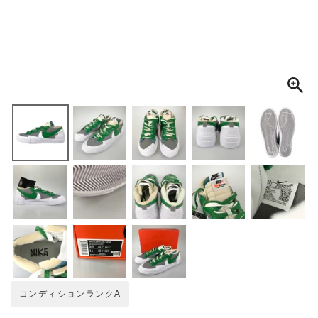
MEMBERS
ABOUT US
価格帯
～
SHOPLIST
在庫有無
性別
商品ランク
カラー
コンディションランクA