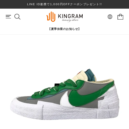
LINE ID連携で1,000円OFFクーポンプレゼント!!
【夏季休業のお知らせ】
マイページ
会員登録
カートを見る
リングサイズお直し対象
クーポン対象商品
BRAND
心斎橋店在庫あり
コンディションランクS
ロレックス
ヴァンクリーフ＆アーペル
ITEM
PRICE DOWN
ブランドを選ぶ
TOPICS
SHOPPING GUIDE
カテゴリを選ぶ