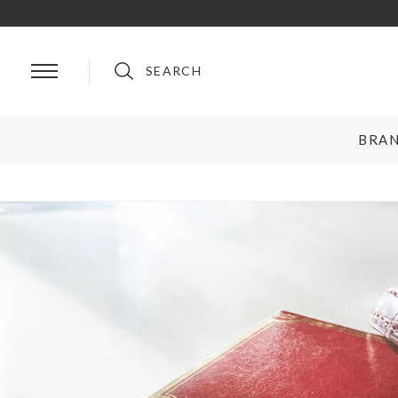
SEARCH
BRA
BRAND
ルイ・ヴィトン
プラダ
シャネル
グッチ
エルメス
フェンディ
ロレックス
ブルガリ
リングサイズお直し対象
クーポン対
オメガ
クリスチャンディオール
ティファニー＆コー
セリーヌ
カルティエ
ロエベ
ブランドを選ぶ