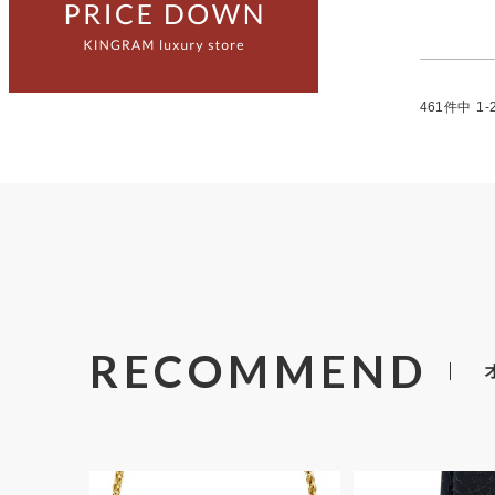
461
件中
1
-
RECOMMEND