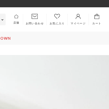
e
店舗
お問い合わせ
マイページ
カート
お気に入り
 DOWN
PICS
ABOUT US
ラム
キングラムとは
集
会社概要
知らせ
特定商取引法に基づく表記
利用規約
ロレックス
ヴァンクリーフ＆アーペル
EMBERS
プライバシーポリシー
イページ
犯罪収益移転防止法について
規会員登録
古物営業法に基づく表記
ラー