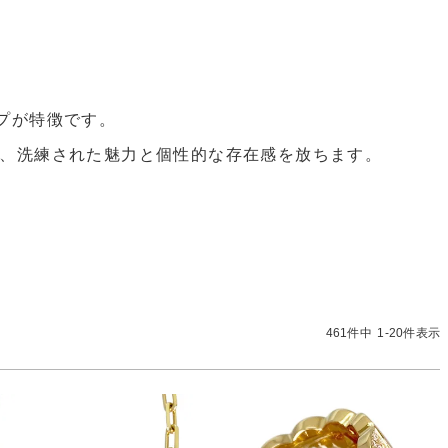
ップが特徴です。
、洗練された魅力と個性的な存在感を放ちます。
461
件中
1
-
20
件表示