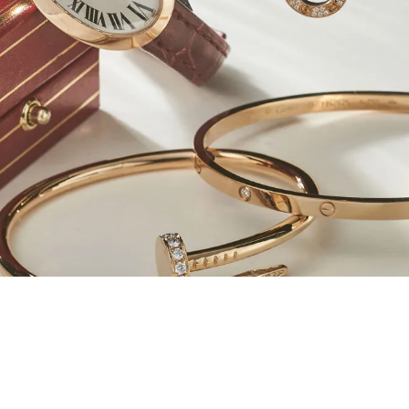
カ
配送について
お
返品について
店舗お取り寄せについて
性別
お気に入り機能について
商品ランク
検索する
リセット