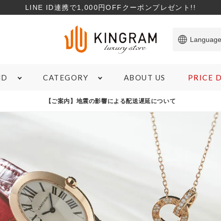
LINE ID連携で1,000円OFFクーポンプレゼント!!
Languag
ABOUT US
PRICE
ND
CATEGORY
ITEM
【ご案内】地震の影響による配送遅延について
SHOPPING GUIDE
TO
バッグ
サービスについて
コ
財布
サイズガイド
特
ブランド雑貨
商品のランクについて
お
ジュエリー＆アクセサリー
ローンについて
象商品
心斎橋店在庫あり
コンディションランクS
M
腕時計
宅配買取について
マ
アパレル
よくある質問
新
お支払いについて
在庫有無
カ