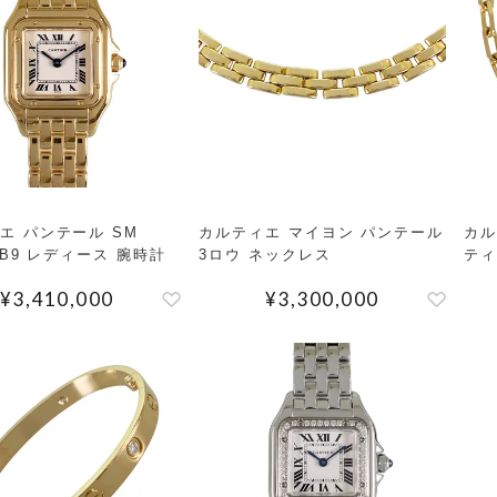
エ パンテール SM
カルティエ マイヨン パンテール
カル
2B9 レディース 腕時計
3ロウ ネックレス
ティ
¥
3,410,000
¥
3,300,000