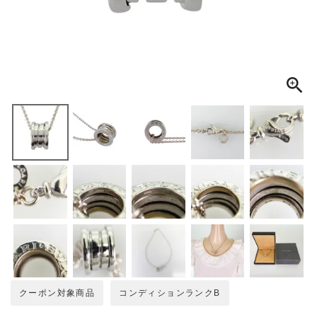
MEMBERS
ABOUT US
価格帯
～
SHOPLIST
在庫有無
性別
商品ランク
カラー
クーポン対象商品
コンディションランクB