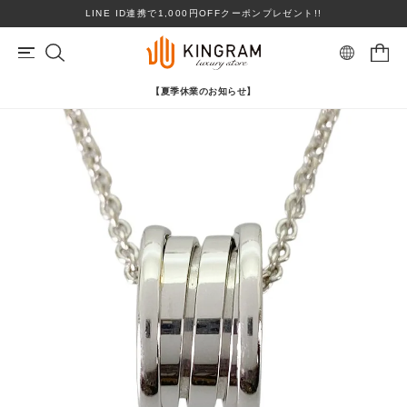
LINE ID連携で1,000円OFFクーポンプレゼント!!
【夏季休業のお知らせ】
マイページ
会員登録
カートを見る
リングサイズお直し対象
クーポン対象商品
BRAND
心斎橋店在庫あり
コンディションランクS
ロレックス
ヴァンクリーフ＆アーペル
ITEM
PRICE DOWN
ブランドを選ぶ
TOPICS
SHOPPING GUIDE
カテゴリを選ぶ