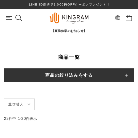
LINE ID連携で1,000円OFFクーポンプレゼント!!
【夏季休業のお知らせ】
マイページ
会員登録
カートを見る
商品一覧
リングサイズお直し対象
クーポン対象商品
BRAND
心斎橋店在庫あり
コンディションランクS
商品の絞り込みをする
ロレックス
ヴァンクリーフ＆アーペル
ITEM
PRICE DOWN
並び替え
ブランドを選ぶ
TOPICS
22
件中
1
-
20
件表示
SHOPPING GUIDE
カテゴリを選ぶ