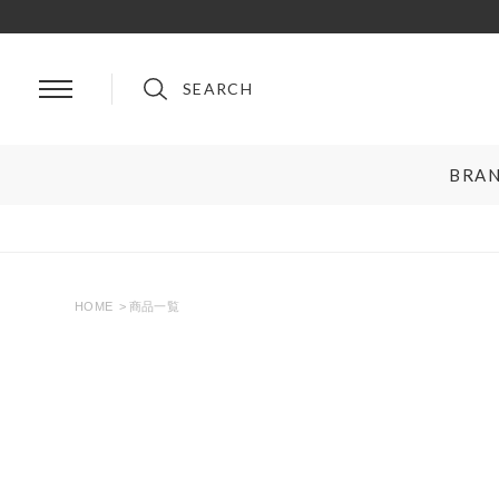
SEARCH
BRA
BRAND
ルイ・ヴィトン
プラダ
シャネル
グッチ
HOME
商品一覧
エルメス
フェンディ
ロレックス
ブルガリ
リングサイズお直し対象
クーポン対
オメガ
クリスチャンディオール
ティファニー＆コー
セリーヌ
カルティエ
ロエベ
ブランドを選ぶ