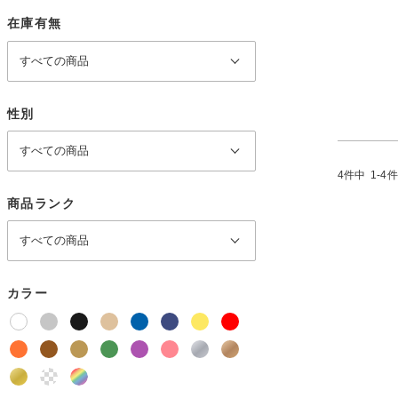
在庫有無
性別
4
件中
1
-
4
件
商品ランク
カラー