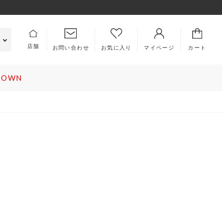
e
店舗
お問い合わせ
マイページ
カート
お気に入り
 DOWN
PICS
ABOUT US
ラム
キングラムとは
集
会社概要
知らせ
特定商取引法に基づく表記
利用規約
ロレックス
ヴァンクリーフ＆アーペル
EMBERS
プライバシーポリシー
イページ
犯罪収益移転防止法について
規会員登録
古物営業法に基づく表記
ラー