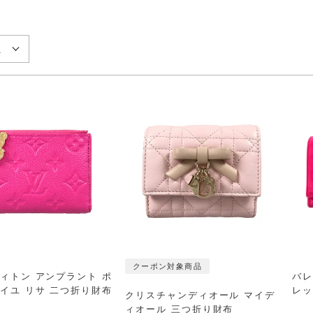
カ
配送について
お
返品について
え
店舗お取り寄せについて
性別
お気に入り機能について
商品ランク
クーポン対象商品
検索する
リセット
ィトン アンプラント ポ
バレ
イユ リサ 二つ折り財布
レッ
クリスチャンディオール マイデ
ィオール 三つ折り財布