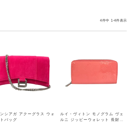
ート
お問い合わせ
気に入り
SHOPLIST
4
件中
1
-
4
件表示
店舗一覧
キングラムラグジュアリーストア心斎橋本店
ンシアガ アクーグラス ウォ
ルイ・ヴィトン モノグラム ヴェ
トバッグ
ルニ ジッピーウォレット 長財布
ラウンドファスナー