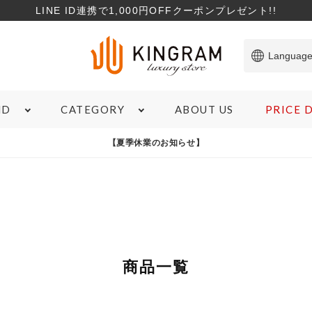
LINE ID連携で1,000円OFFクーポンプレゼント!!
Languag
ABOUT US
PRICE
ND
CATEGORY
ITEM
【夏季休業のお知らせ】
SHOPPING GUIDE
TO
バッグ
サービスについて
コ
財布
サイズガイド
特
ブランド雑貨
商品のランクについて
お
ジュエリー＆アクセサリー
ローンについて
象商品
心斎橋店在庫あり
コンディションランクS
M
腕時計
宅配買取について
商品一覧
マ
アパレル
よくある質問
新
お支払いについて
在庫有無
カ