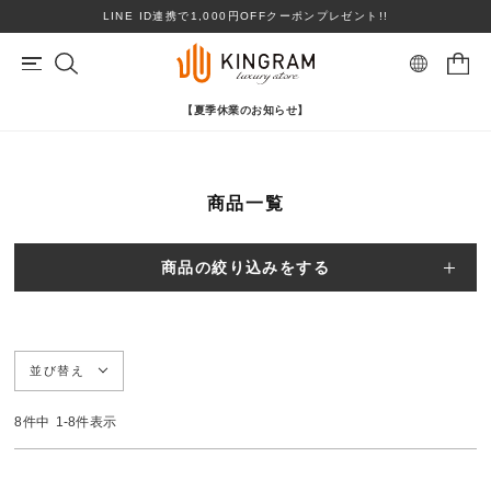
LINE ID連携で1,000円OFFクーポンプレゼント!!
【夏季休業のお知らせ】
マイページ
会員登録
カートを見る
商品一覧
リングサイズお直し対象
クーポン対象商品
BRAND
心斎橋店在庫あり
コンディションランクS
商品の絞り込みをする
ロレックス
ヴァンクリーフ＆アーペル
ITEM
PRICE DOWN
並び替え
ブランドを選ぶ
TOPICS
8
件中
1
-
8
件表示
SHOPPING GUIDE
カテゴリを選ぶ