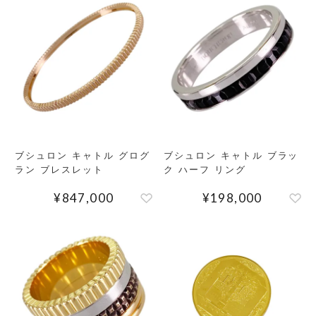
MEMBERS
ABOUT US
価格帯
～
SHOPLIST
在庫有無
ブシュロン キャトル グログ
ブシュロン キャトル ブラッ
ラン ブレスレット
ク ハーフ リング
性別
¥
847,000
¥
198,000
商品ランク
カラー