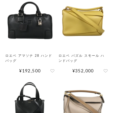
MEMBERS
ABOUT US
価格帯
～
SHOPLIST
在庫有無
ロエベ アマソナ 28 ハンド
ロエベ パズル スモール ハ
バッグ
ンドバッグ
性別
¥
192,500
¥
352,000
商品ランク
カラー