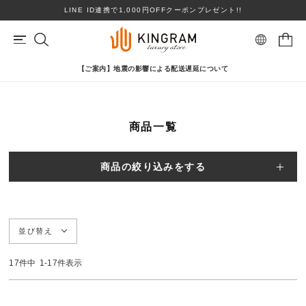
LINE ID連携で1,000円OFFクーポンプレゼント!!
【ご案内】地震の影響による配送遅延について
マイページ
会員登録
カートを見る
商品一覧
リングサイズお直し対象
クーポン対象商品
BRAND
心斎橋店在庫あり
コンディションランクS
商品の絞り込みをする
ロレックス
ヴァンクリーフ＆アーペル
ITEM
PRICE DOWN
並び替え
ブランドを選ぶ
TOPICS
17
件中
1
-
17
件表示
SHOPPING GUIDE
カテゴリを選ぶ