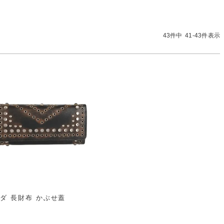
ート
お問い合わせ
気に入り
SHOPLIST
43
件中
41
-
43
件表示
店舗一覧
キングラムラグジュアリーストア心斎橋本店
ダ 長財布 かぶせ蓋