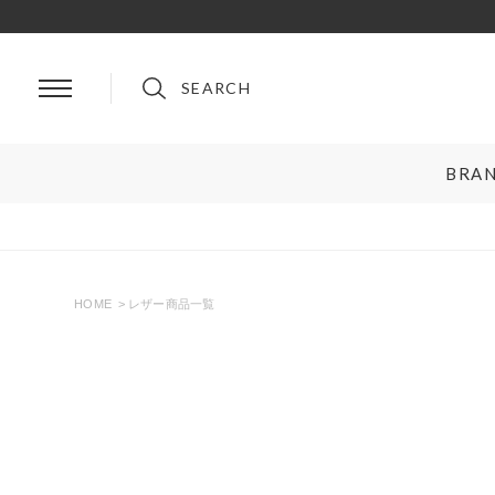
SEARCH
BRA
BRAND
ルイ・ヴィトン
プラダ
シャネル
グッチ
HOME
レザー商品一覧
エルメス
フェンディ
ロレックス
ブルガリ
リングサイズお直し対象
クーポン対
オメガ
クリスチャンディオール
ティファニー＆コー
セリーヌ
カルティエ
ロエベ
ブランドを選ぶ