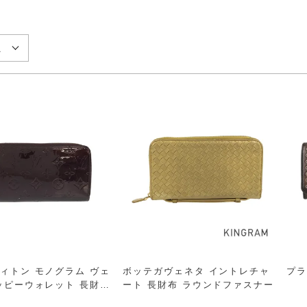
カ
配送について
お
返品について
え
店舗お取り寄せについて
性別
お気に入り機能について
商品ランク
検索する
リセット
ィトン モノグラム ヴェ
ボッテガヴェネタ イントレチャ
プラ
ッピーウォレット 長財布
ート 長財布 ラウンドファスナー
ファスナー