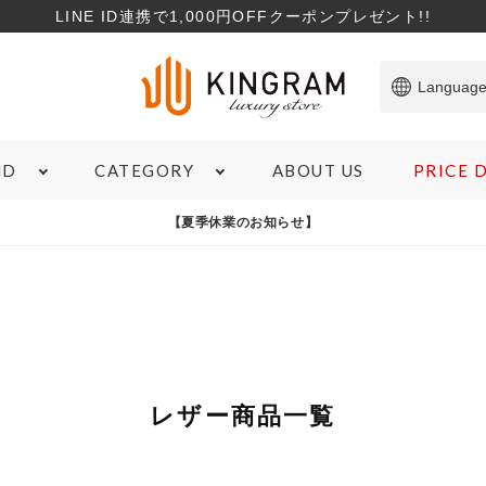
LINE ID連携で1,000円OFFクーポンプレゼント!!
Languag
ABOUT US
PRICE
ND
CATEGORY
ITEM
【夏季休業のお知らせ】
SHOPPING GUIDE
TO
バッグ
サービスについて
コ
財布
サイズガイド
特
ブランド雑貨
商品のランクについて
お
ジュエリー＆アクセサリー
ローンについて
象商品
心斎橋店在庫あり
コンディションランクS
M
腕時計
宅配買取について
レザー商品一覧
マ
アパレル
よくある質問
新
お支払いについて
在庫有無
カ