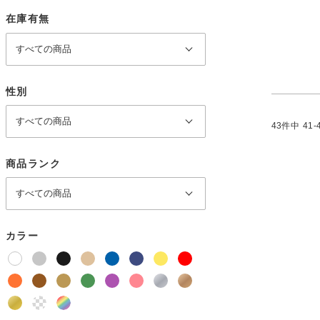
在庫有無
性別
43
件中
41
-
商品ランク
カラー