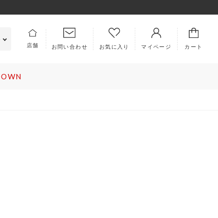
e
店舗
お問い合わせ
マイページ
カート
お気に入り
 DOWN
PICS
ABOUT US
ラム
キングラムとは
集
会社概要
知らせ
特定商取引法に基づく表記
利用規約
ロレックス
ヴァンクリーフ＆アーペル
EMBERS
プライバシーポリシー
イページ
犯罪収益移転防止法について
規会員登録
古物営業法に基づく表記
ラー