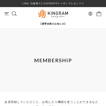
LINE ID連携で1,000円OFFクーポンプレゼント!!
【夏季休業のお知らせ】
マイページ
会員登録
カートを見る
リングサイズお直し対象
クーポン対象商品
BRAND
心斎橋店在庫あり
コンディションランクS
MEMBERSHIP
ロレックス
ヴァンクリーフ＆アーペル
ITEM
PRICE DOWN
ブランドを選ぶ
TOPICS
SHOPPING GUIDE
会員登録していただくと、お気に入り機能を使うことができるなど、
カテゴリを選ぶ