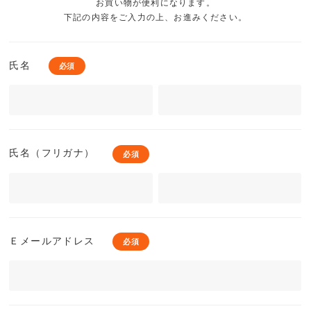
お買い物が便利になります。
下記の内容をご入力の上、お進みください。
MEMBERS
ABOUT US
価格帯
～
氏名
SHOPLIST
在庫有無
氏名（フリガナ）
性別
商品ランク
Ｅメールアドレス
カラー