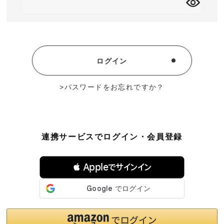
須
)
MEMBERS
ABOUT US
価格帯
～
ログイン
SHOPLIST
在庫有無
パスワードをお忘れですか？
性別
連携サービスでログイン・会員登録
 Appleでサインイン
商品ランク
カラー