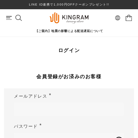
LINE ID連携で1,000円OFFクーポンプレゼント!!
【ご案内】地震の影響による配送遅延について
マイページ
会員登録
ログイン
カートを見る
リングサイズお直し対象
クーポン対象商品
BRAND
心斎橋店在庫あり
コンディションランクS
会員登録がお済みのお客様
ロレックス
ヴァンクリーフ＆アーペル
ITEM
メールアドレス
(
PRICE DOWN
必
須
ブランドを選ぶ
)
TOPICS
パスワード
(
SHOPPING GUIDE
必
カテゴリを選ぶ