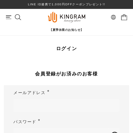
LINE ID連携で1,000円OFFクーポンプレゼント!!
【夏季休業のお知らせ】
マイページ
会員登録
ログイン
カートを見る
リングサイズお直し対象
クーポン対象商品
BRAND
心斎橋店在庫あり
コンディションランクS
会員登録がお済みのお客様
ロレックス
ヴァンクリーフ＆アーペル
ITEM
メールアドレス
(
PRICE DOWN
必
須
ブランドを選ぶ
)
TOPICS
パスワード
(
SHOPPING GUIDE
必
カテゴリを選ぶ