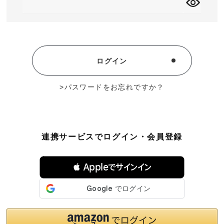
須
)
MEMBERS
ABOUT US
価格帯
～
ログイン
SHOPLIST
在庫有無
パスワードをお忘れですか？
性別
連携サービスでログイン・会員登録
 Appleでサインイン
商品ランク
カラー