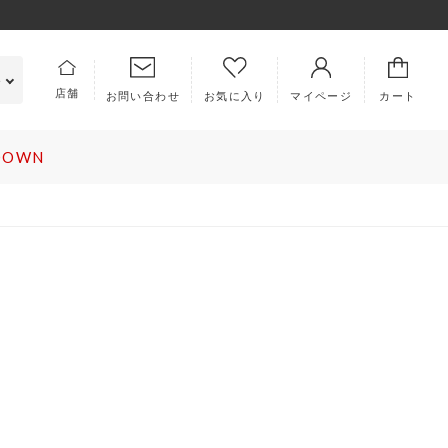
e
店舗
お問い合わせ
マイページ
カート
お気に入り
 DOWN
PICS
ABOUT US
ラム
キングラムとは
集
会社概要
知らせ
特定商取引法に基づく表記
利用規約
ロレックス
ヴァンクリーフ＆アーペル
EMBERS
プライバシーポリシー
イページ
犯罪収益移転防止法について
規会員登録
古物営業法に基づく表記
ラー