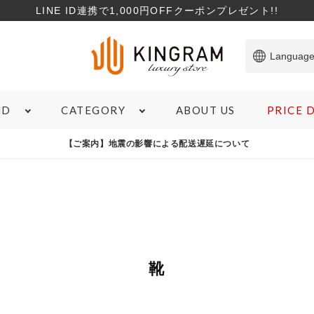
LINE ID連携で1,000円OFFクーポンプレゼント!!
Languag
ABOUT US
PRICE
ND
CATEGORY
ITEM
【ご案内】地震の影響による配送遅延について
SHOPPING GUIDE
TO
バッグ
サービスについて
コ
財布
サイズガイド
特
ブランド雑貨
商品のランクについて
お
ジュエリー＆アクセサリー
ローンについて
象商品
心斎橋店在庫あり
コンディションランクS
M
腕時計
宅配買取について
靴
マ
アパレル
よくある質問
新
お支払いについて
在庫有無
カ