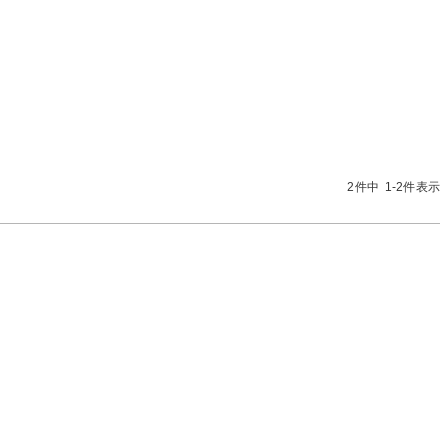
ート
お問い合わせ
気に入り
SHOPLIST
店舗一覧
キングラムラグジュアリーストア心斎橋本店
2
件中
1
-
2
件表示