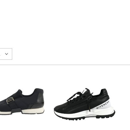
カ
配送について
お
返品について
店舗お取り寄せについて
性別
お気に入り機能について
え
商品ランク
検索する
リセット