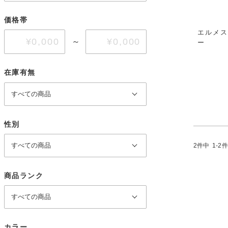
価格帯
エルメス
～
ー
在庫有無
性別
2
件中
1
-
2
件
商品ランク
カラー