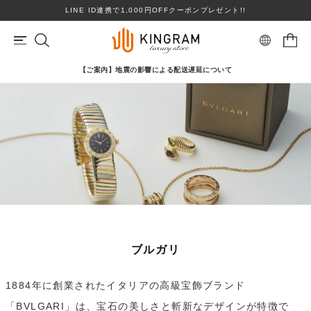
LINE ID連携で1,000円OFFクーポンプレゼント!!
【ご案内】地震の影響による配送遅延について
マイページ
会員登録
カートを見る
リングサイズお直し対象
クーポン対象商品
BRAND
心斎橋店在庫あり
コンディションランクS
ロレックス
ヴァンクリーフ＆アーペル
ITEM
PRICE DOWN
ブランドを選ぶ
ブルガリ
TOPICS
1884年に創業されたイタリアの高級宝飾ブランド
SHOPPING GUIDE
「BVLGARI」は、宝石の美しさと斬新なデザインが特徴で
カテゴリを選ぶ