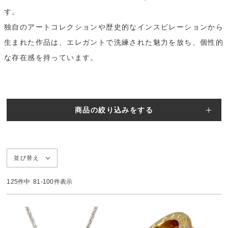
す。
MEMBERS
独自のアートコレクションや歴史的なインスピレーションから
ABOUT US
価格帯
～
生まれた作品は、エレガントで洗練された魅力を放ち、個性的
な存在感を持っています。
SHOPLIST
在庫有無
商品の絞り込みをする
性別
並び替え
商品ランク
125
件中
81
-
100
件表示
カラー